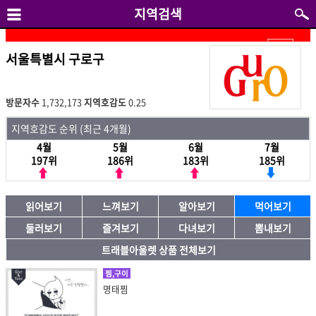
지역검색
서울특별시 구로구
방문자수
1,732,173
지역호감도
0.25
지역호감도 순위 (최근 4개월)
4월
5월
6월
7월
197위
186위
183위
185위
읽어보기
느껴보기
알아보기
먹어보기
둘러보기
즐겨보기
다녀보기
뽐내보기
트래블아울렛 상품 전체보기
찜,구이
명태찜