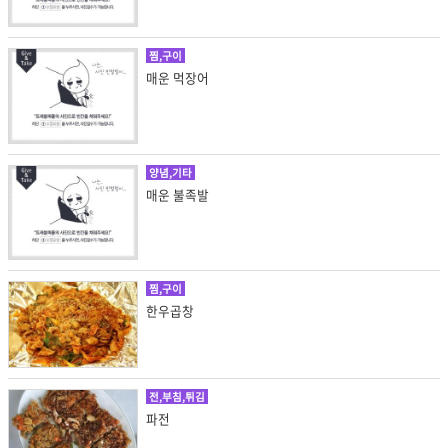
찜,구이
매운 먹장어
양념,기타
매운 불족발
찜,구이
한우곱창
전,부침,튀김
파전