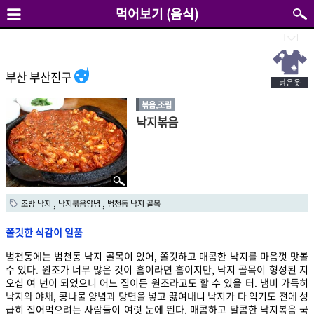
먹어보기 (음식)
부산 부산진구
볶음,조림
낙지볶음
,
,
조방 낙지
낙지볶음양념
범천동 낙지 골목
쫄깃한 식감이 일품
범천동에는 범천동 낙지 골목이 있어, 쫄깃하고 매콤한 낙지를 마음껏 맛볼
수 있다. 원조가 너무 많은 것이 흠이라면 흠이지만, 낙지 골목이 형성된 지
오십 여 년이 되었으니 어느 집이든 원조라고도 할 수 있을 터. 냄비 가득히
낙지와 야채, 콩나물 양념과 당면을 넣고 끓여내니 낙지가 다 익기도 전에 성
급히 집어먹으려는 사람들이 여럿 눈에 띈다. 매콤하고 달콤한 낙지볶음 국