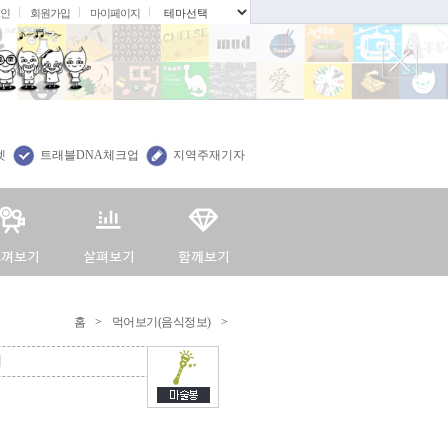
인
회원가입
마이페이지
.
렛
트래블DNA체크업
지역주재기자
홈
>
먹어보기(음식정보)
>
시