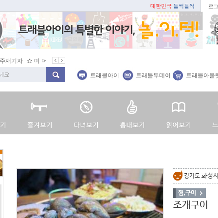
대한민국
들썩들썩
로그
 주재기자
쇼 미 더 트래블아이
봄꽃
벚꽃명소
봄철 별미
동백
트래블아이
트래블투데이
트래블아울
화성
경기도
찜,구이
조개구이