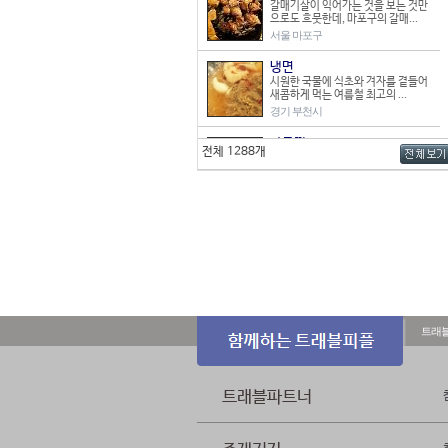
갈매기살이 익어가는 것을 보는 것만
으로도 흐뭇한데, 마포구의 갈매...
서울 마포구
냉면
시원한 국물에 식초와 겨자를 곁들어
새콤하게 먹는 여름철 최고의 ...
경기 부천시
아구찜
전체 1288개
익산에는 아구찜 전문점이 많은데, 다
른 지역에 비해 특이한 점은 ...
전북 익산시
꽃게탕
매콤하면서도 달콤하고 깊은 맛을 내
는 꽃게탕은 남녀노소 좋아하는 ...
충남 보령시
닭갈비
의정부역 인근에는 이름난 닭갈비 전
문점이 많다. 대부분의 음식점은...
트래
경기 의정부시
칡국수
칡을 재료로 하여 면을 뽑는 칡국수는
트래블파트너
막국수와 맛과 모양이 비슷해...
강원 춘천시
돼지갈비