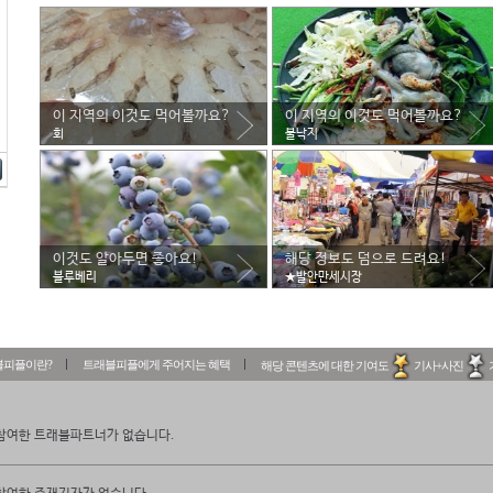
이 지역의 이것도 먹어볼까요?
이 지역의 이것도 먹어볼까요?
회
불낙지
이것도 알아두면 좋아요!
해당 정보도 덤으로 드려요!
블루베리
★발안만세시장
블피플이란?
트래블피플에게 주어지는 혜택
해당 콘텐츠에 대한 기여도
기사+사진
참여한 트래블파트너가 없습니다.