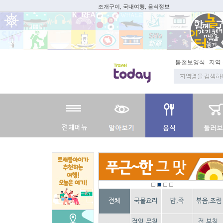
조개구이, 국내여행, 음식정보
봄철보양식
지역
전체
국물요리
밥,죽
볶음,조림
절임,무침,
전,부침,