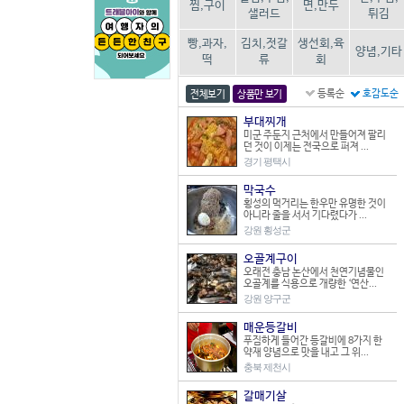
찜,구이
면,만두
샐러드
튀김
빵,과자,
김치,젓갈
생선회,육
양념,기타
떡
류
회
등록순
호감도순
전체보기
상품만 보기
부대찌개
미군 주둔지 근처에서 만들어져 팔리
던 것이 이제는 전국으로 퍼져 ...
경기 평택시
막국수
횡성의 먹거리는 한우만 유명한 것이
아니라 줄을 서서 기다렸다가 ...
강원 횡성군
오골계구이
오래전 충남 논산에서 천연기념물인
오골계를 식용으로 개량한 ‘연산...
강원 양구군
매운등갈비
푸짐하게 들어간 등갈비에 8가지 한
약재 양념으로 맛을 내고 그 위...
충북 제천시
갈매기살